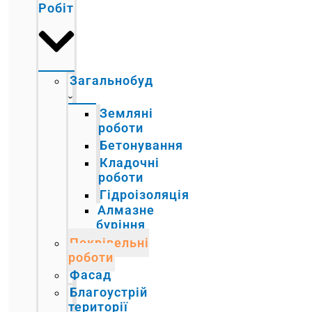
Робіт
Загальнобуд
Земляні
роботи
Бетонування
Кладочні
роботи
Гідроізоляція
Алмазне
буріння
Покрівельні
роботи
Фасад
Благоустрій
території