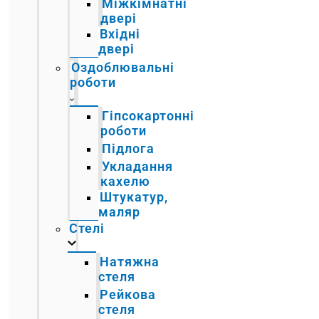
Міжкімнатні
двері
Вхідні
двері
Оздоблювальні
роботи
Гіпсокартонні
роботи
Підлога
Укладання
кахелю
Штукатур,
маляр
Стелі
Натяжна
стеля
Рейкова
стеля