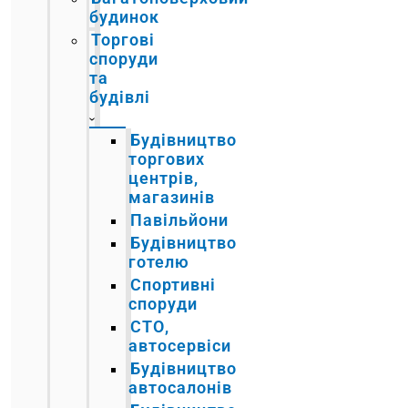
будинок
Торгові
споруди
та
будівлі
Будівництво
торгових
центрів,
магазинів
Павільйони
Будівництво
готелю
Спортивні
споруди
СТО,
автосервіси
Будівництво
автосалонів