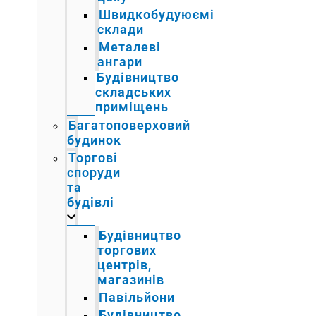
Швидкобудуюємі
склади
Металеві
ангари
Будівництво
складських
приміщень
Багатоповерховий
будинок
Торгові
споруди
та
будівлі
Будівництво
торгових
центрів,
магазинів
Павільйони
Будівництво