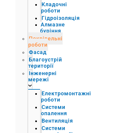
Кладочні
роботи
Гідроізоляція
Алмазне
буріння
Покрівельні
роботи
Фасад
Благоустрій
території
Інженерні
мережі
Електромонтажні
роботи
Системи
опалення
Вентиляція
Системи