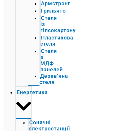
Армстронг
Грильято
Стеля
із
гіпсокартону
Пластикова
стеля
Стеля
з
МДФ
панелей
Дерев’яна
стеля
Енергетика
Сонячні
електростанції