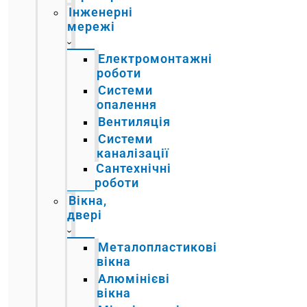
Інженерні
мережі
Електромонтажні
роботи
Системи
опалення
Вентиляція
Системи
каналізації
Сантехнічні
роботи
Вікна,
двері
Металопластикові
вікна
Алюмінієві
вікна