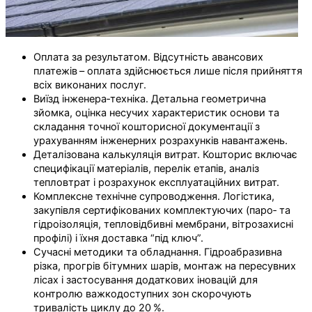
Оплата за результатом. Відсутність авансових
платежів – оплата здійснюється лише після прийняття
всіх виконаних послуг.
Виїзд інженера‑техніка. Детальна геометрична
зйомка, оцінка несучих характеристик основи та
складання точної кошторисної документації з
урахуванням інженерних розрахунків навантажень.
Деталізована калькуляція витрат. Кошторис включає
специфікації матеріалів, перелік етапів, аналіз
тепловтрат і розрахунок експлуатаційних витрат.
Комплексне технічне супроводження. Логістика,
закупівля сертифікованих комплектуючих (паро‑ та
гідроізоляція, тепло­відбивні мембрани, вітрозахисні
профілі) і їхня доставка “під ключ”.
Сучасні методики та обладнання. Гідроабразивна
різка, прогрів бітумних шарів, монтаж на пересувних
лісах і застосування додаткових іновацій для
контролю важкодоступних зон скорочують
тривалість циклу до 20 %.