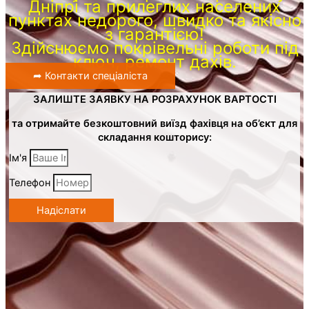
Дніпрі та прилеглих населених
пунктах недорого, швидко та якісно
з гарантією!
Здійснюємо покрівельні роботи під
ключ, ремонт дахів.
➦ Контакти спеціаліста
ЗАЛИШТЕ ЗАЯВКУ НА РОЗРАХУНОК ВАРТОСТІ
та отримайте безкоштовний виїзд фахівця на об’єкт для
складання кошторису:
Ім'я
Телефон
Надіслати