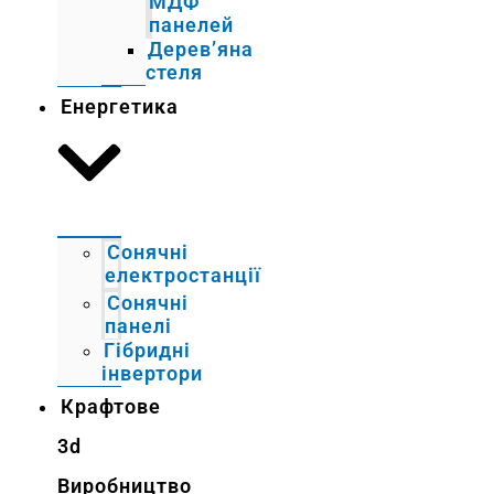
МДФ
панелей
Дерев’яна
стеля
Енергетика
Сонячні
електростанції
Сонячні
панелі
Гібридні
інвертори
Крафтове
3d
Виробництво