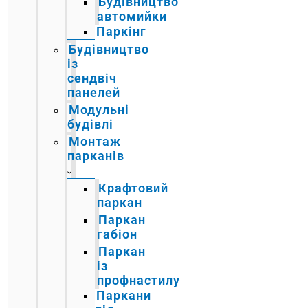
Будівництво
автомийки
Паркінг
Будівництво
із
сендвіч
панелей
Модульні
будівлі
Монтаж
парканів
Крафтовий
паркан
Паркан
габіон
Паркан
із
профнастилу
Паркани