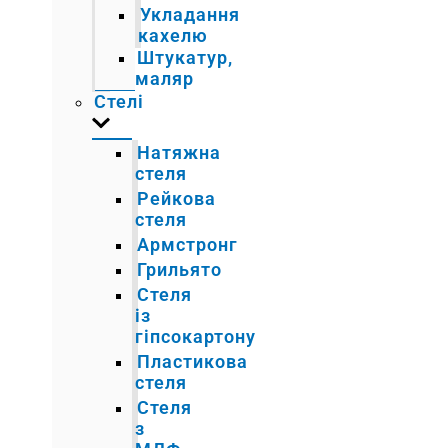
Укладання
кахелю
Штукатур,
маляр
Стелі
Натяжна
стеля
Рейкова
стеля
Армстронг
Грильято
Стеля
із
гіпсокартону
Пластикова
стеля
Стеля
з