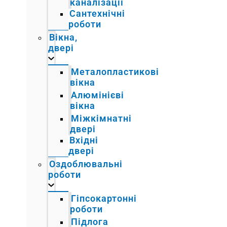
каналізації
Сантехнічні
роботи
Вікна,
двері
Металопластикові
вікна
Алюмінієві
вікна
Міжкімнатні
двері
Вхідні
двері
Оздоблювальні
роботи
Гіпсокартонні
роботи
Підлога