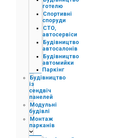
готелю
Спортивні
споруди
СТО,
автосервіси
Будівництво
автосалонів
Будівництво
автомийки
Паркінг
Будівництво
із
сендвіч
панелей
Модульні
будівлі
Монтаж
парканів