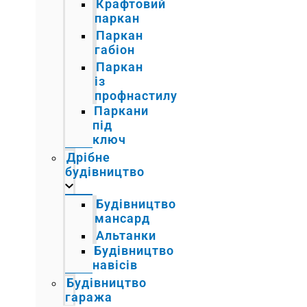
Крафтовий
паркан
Паркан
габіон
Паркан
із
профнастилу
Паркани
під
ключ
Дрібне
будівництво
Будівництво
мансард
Альтанки
Будівництво
навісів
Будівництво
гаража