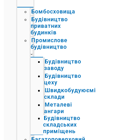
Бомбосховища
Будівництво
приватних
будинків
Промислове
будівництво
Будівництво
заводу
Будівництво
цеху
Швидкобудуюємі
склади
Металеві
ангари
Будівництво
складських
приміщень
Багатоповерховий