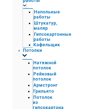
работы
Напольные
работы
Штукатур,
маляр
Гипсокартонные
работы
Кафельщик
Потолки
Натяжной
потолок
Рейковый
потолок
Армстронг
Грильято
Потолок
из
гипсокартона