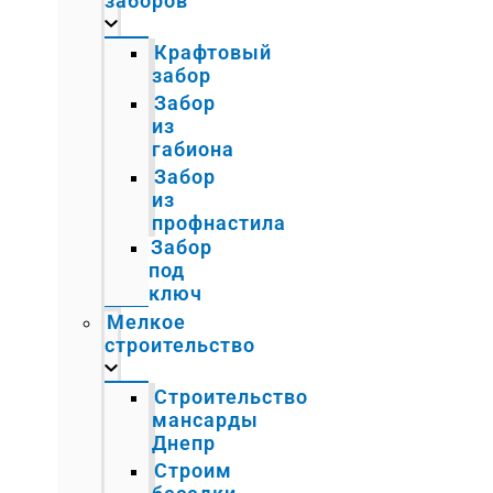
заборов
Крафтовый
забор
Забор
из
габиона
Забор
из
профнастила
Забор
под
ключ
Мелкое
строительство
Строительство
мансарды
Днепр
Строим