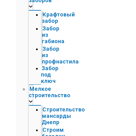
заборов
Крафтовый
забор
Забор
из
габиона
Забор
из
профнастила
Забор
под
ключ
Мелкое
строительство
Строительство
мансарды
Днепр
Строим