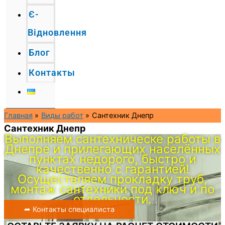
Є-
Відновлення
Блог
Контакты
Главная
Виды работ
Сантехник Днепр
Сантехник Днепр
Выполняем сантехническе работы в
Днепре и прилегающих населённых
пунктах недорого, быстро и
качественно с гарантией!
Осуществляем прокладку труб,
монтаж сантехники под ключ и по
отдельности.
➦ Контакты специалиста