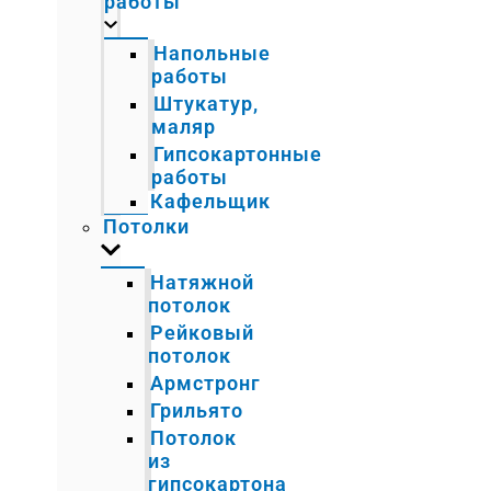
работы
Напольные
работы
Штукатур,
маляр
Гипсокартонные
работы
Кафельщик
Потолки
Натяжной
потолок
Рейковый
потолок
Армстронг
Грильято
Потолок
из
гипсокартона