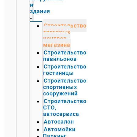
и
здания
Строительство
торговых
центров,
магазина
Строительство
павильонов
Строительство
гостиницы
Строительство
спортивных
сооружений
Строительство
СТО,
автосервиса
Автосалон
Автомойки
Паркинг