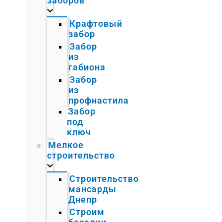
заборов
Крафтовый
забор
Забор
из
габиона
Забор
из
профнастила
Забор
под
ключ
Мелкое
строительство
Строительство
мансарды
Днепр
Строим