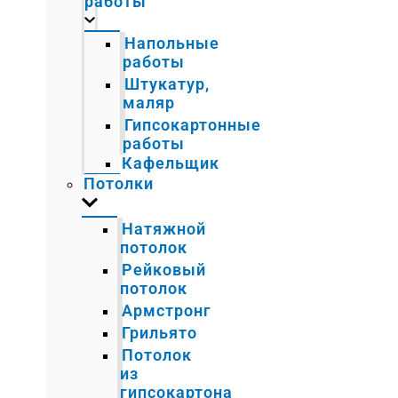
работы
Напольные
работы
Штукатур,
маляр
Гипсокартонные
работы
Кафельщик
Потолки
Натяжной
потолок
Рейковый
потолок
Армстронг
Грильято
Потолок
из
гипсокартона