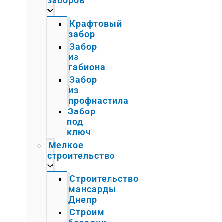
заборов
Крафтовый
забор
Забор
из
габиона
Забор
из
профнастила
Забор
под
ключ
Мелкое
строительство
Строительство
мансарды
Днепр
Строим