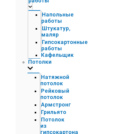
работы
Напольные
работы
Штукатур,
маляр
Гипсокартонные
работы
Кафельщик
Потолки
Натяжной
потолок
Рейковый
потолок
Армстронг
Грильято
Потолок
из
гипсокартона