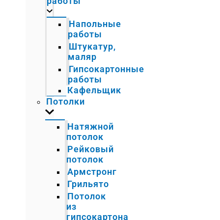
работы
Напольные
работы
Штукатур,
маляр
Гипсокартонные
работы
Кафельщик
Потолки
Натяжной
потолок
Рейковый
потолок
Армстронг
Грильято
Потолок
из
гипсокартона