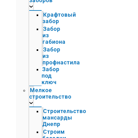
заборов
Крафтовый
забор
Забор
из
габиона
Забор
из
профнастила
Забор
под
ключ
Мелкое
строительство
Строительство
мансарды
Днепр
Строим