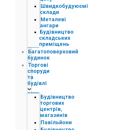
Швидкобудуюємі
склади
Металеві
ангари
Будівництво
складських
приміщень
Багатоповерховий
будинок
Торгові
споруди
та
будівлі
Будівництво
торгових
центрів,
магазинів
Павільйони
Будівництво