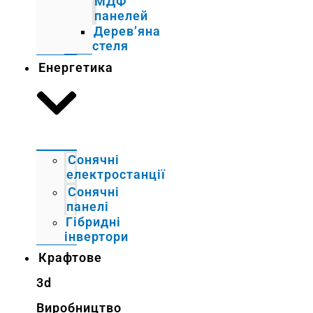
МДФ
панелей
Дерев’яна
стеля
Енергетика
Сонячні
електростанції
Сонячні
панелі
Гібридні
інвертори
Крафтове
3d
Виробництво