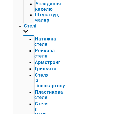
Укладання
кахелю
Штукатур,
маляр
Стелі
Натяжна
стеля
Рейкова
стеля
Армстронг
Грильято
Стеля
із
гіпсокартону
Пластикова
стеля
Стеля
з