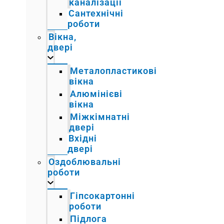
каналізації
Сантехнічні
роботи
Вікна,
двері
Металопластикові
вікна
Алюмінієві
вікна
Міжкімнатні
двері
Вхідні
двері
Оздоблювальні
роботи
Гіпсокартонні
роботи
Підлога