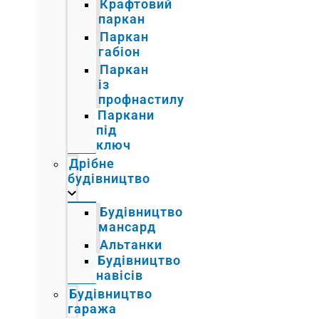
Крафтовий
паркан
Паркан
габіон
Паркан
із
профнастилу
Паркани
під
ключ
Дрібне
будівництво
Будівництво
мансард
Альтанки
Будівництво
навісів
Будівництво
гаража