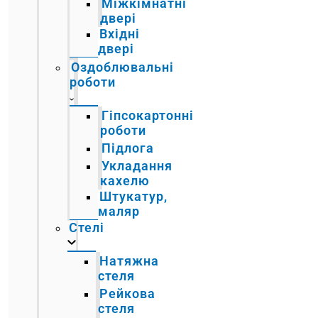
Міжкімнатні
двері
Вхідні
двері
Оздоблювальні
роботи
Гіпсокартонні
роботи
Підлога
Укладання
кахелю
Штукатур,
маляр
Стелі
Натяжна
стеля
Рейкова
стеля