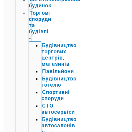
будинок
Торгові
споруди
та
будівлі
Будівництво
торгових
центрів,
магазинів
Павільйони
Будівництво
готелю
Спортивні
споруди
СТО,
автосервіси
Будівництво
автосалонів