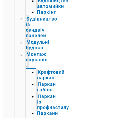
Будівництво
автомийки
Паркінг
Будівництво
із
сендвіч
панелей
Модульні
будівлі
Монтаж
парканів
Крафтовий
паркан
Паркан
габіон
Паркан
із
профнастилу
Паркани