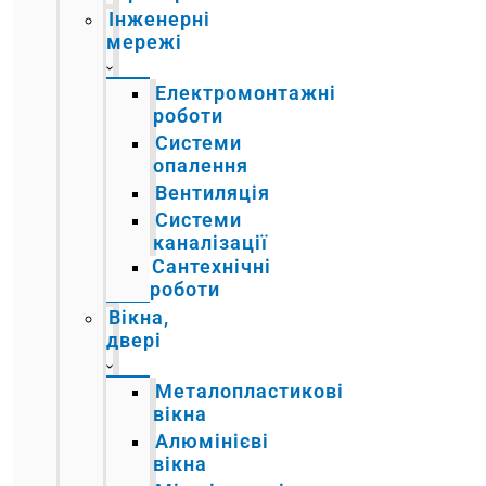
Інженерні
мережі
Електромонтажні
роботи
Системи
опалення
Вентиляція
Системи
каналізації
Сантехнічні
роботи
Вікна,
двері
Металопластикові
вікна
Алюмінієві
вікна