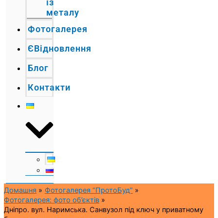
із
металу
Фотогалерея
ЄВідновлення
Блог
Контакти
Домашня
Фотогалерея “ПротоБуд”
Фотогалерея: фото об’єктів
Дніпро. вул. Наримська. Санвузол під ключ у приватному