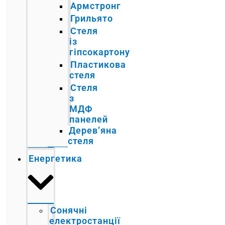
Армстронг
Грильято
Стеля
із
гіпсокартону
Пластикова
стеля
Стеля
з
МДФ
панелей
Дерев’яна
стеля
Енергетика
Сонячні
електростанції