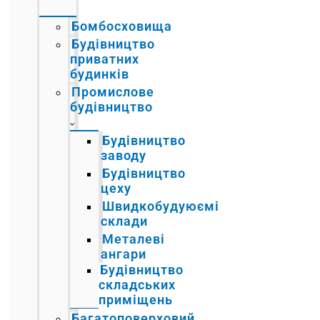
Бомбосховища
Будівництво
приватних
будинків
Промислове
будівництво
Будівництво
заводу
Будівництво
цеху
Швидкобудуюємі
склади
Металеві
ангари
Будівництво
складських
приміщень
Багатоповерховий