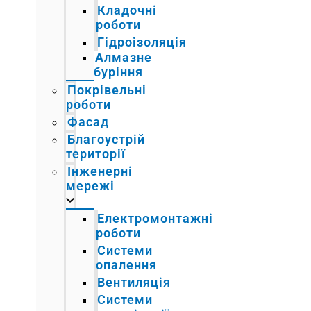
Кладочні
роботи
Гідроізоляція
Алмазне
буріння
Покрівельні
роботи
Фасад
Благоустрій
території
Інженерні
мережі
Електромонтажні
роботи
Системи
опалення
Вентиляція
Системи