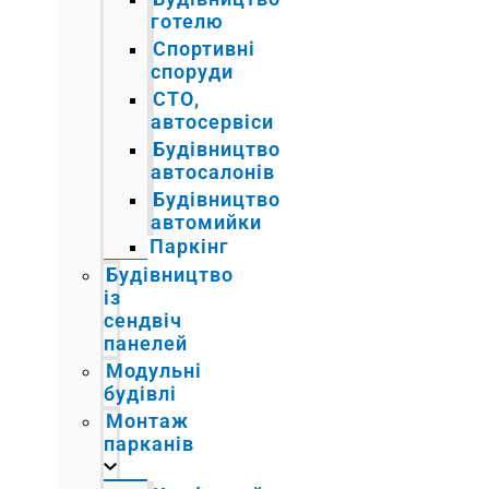
готелю
Спортивні
споруди
СТО,
автосервіси
Будівництво
автосалонів
Будівництво
автомийки
Паркінг
Будівництво
із
сендвіч
панелей
Модульні
будівлі
Монтаж
парканів