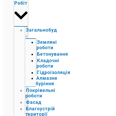
Робіт
Загальнобуд
Земляні
роботи
Бетонування
Кладочні
роботи
Гідроізоляція
Алмазне
буріння
Покрівельні
роботи
Фасад
Благоустрій
території