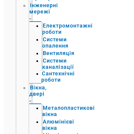
Інженерні
мережі
Електромонтажні
роботи
Системи
опалення
Вентиляція
Системи
каналізації
Сантехнічні
роботи
Вікна,
двері
Металопластикові
вікна
Алюмінієві
вікна