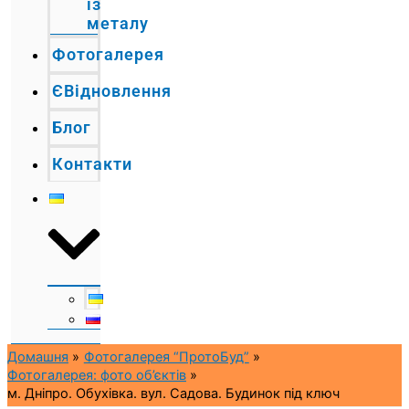
із
металу
Фотогалерея
ЄВідновлення
Блог
Контакти
Домашня
Фотогалерея “ПротоБуд”
Фотогалерея: фото об’єктів
м. Дніпро. Обухівка. вул. Садова. Будинок під ключ