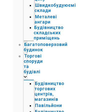
Швидкобудуюємі
склади
Металеві
ангари
Будівництво
складських
приміщень
Багатоповерховий
будинок
Торгові
споруди
та
будівлі
Будівництво
торгових
центрів,
магазинів
Павільйони
Будівництво