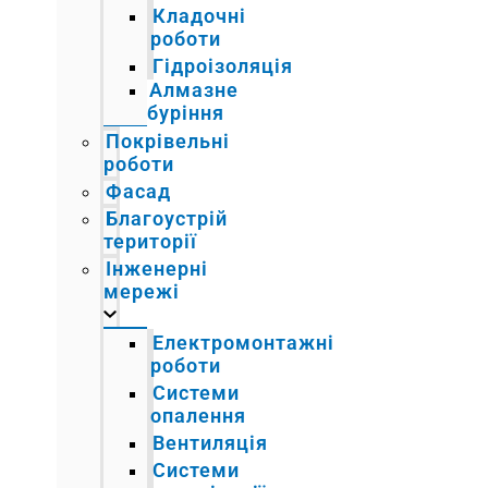
Кладочні
роботи
Гідроізоляція
Алмазне
буріння
Покрівельні
роботи
Фасад
Благоустрій
території
Інженерні
мережі
Електромонтажні
роботи
Системи
опалення
Вентиляція
Системи