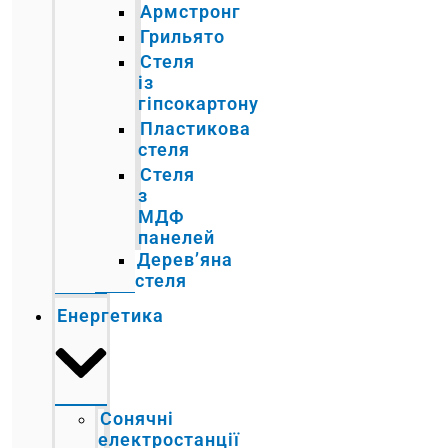
Армстронг
Грильято
Стеля
із
гіпсокартону
Пластикова
стеля
Стеля
з
МДФ
панелей
Дерев’яна
стеля
Енергетика
Сонячні
електростанції