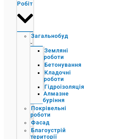
Робіт
Загальнобуд
Земляні
роботи
Бетонування
Кладочні
роботи
Гідроізоляція
Алмазне
буріння
Покрівельні
роботи
Фасад
Благоустрій
території