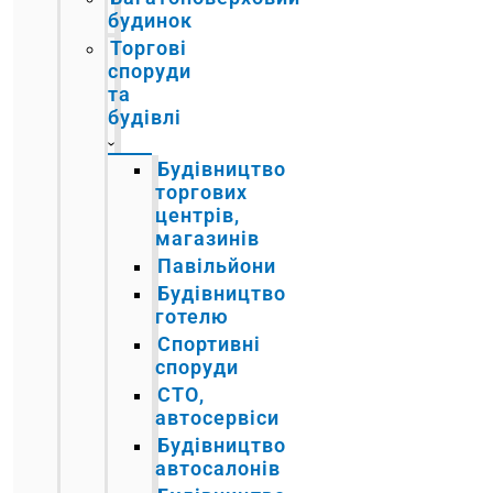
будинок
Торгові
споруди
та
будівлі
Будівництво
торгових
центрів,
магазинів
Павільйони
Будівництво
готелю
Спортивні
споруди
СТО,
автосервіси
Будівництво
автосалонів