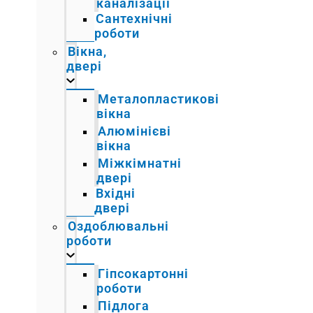
каналізації
Сантехнічні
роботи
Вікна,
двері
Металопластикові
вікна
Алюмінієві
вікна
Міжкімнатні
двері
Вхідні
двері
Оздоблювальні
роботи
Гіпсокартонні
роботи
Підлога