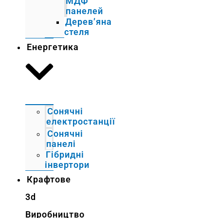
МДФ
панелей
Дерев’яна
стеля
Енергетика
Сонячні
електростанції
Сонячні
панелі
Гібридні
інвертори
Крафтове
3d
Виробництво