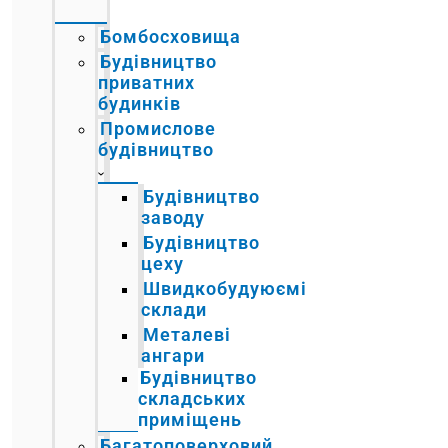
Бомбосховища
Будівництво
приватних
будинків
Промислове
будівництво
Будівництво
заводу
Будівництво
цеху
Швидкобудуюємі
склади
Металеві
ангари
Будівництво
складських
приміщень
Багатоповерховий