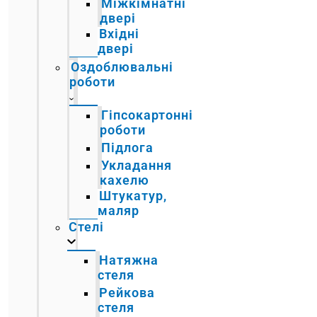
Міжкімнатні
двері
Вхідні
двері
Оздоблювальні
роботи
Гіпсокартонні
роботи
Підлога
Укладання
кахелю
Штукатур,
маляр
Стелі
Натяжна
стеля
Рейкова
стеля