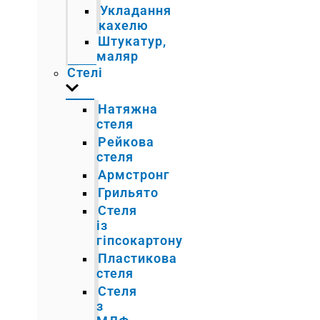
Укладання
кахелю
Штукатур,
маляр
Стелі
Натяжна
стеля
Рейкова
стеля
Армстронг
Грильято
Стеля
із
гіпсокартону
Пластикова
стеля
Стеля
з