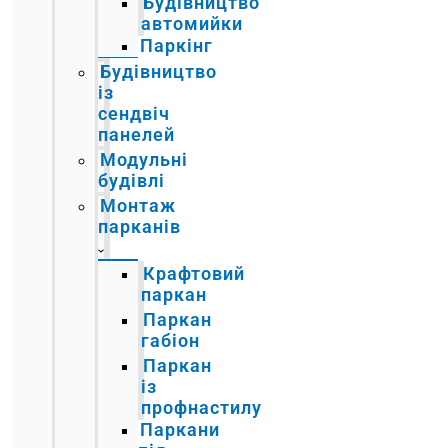
Будівництво
автомийки
Паркінг
Будівництво
із
сендвіч
панелей
Модульні
будівлі
Монтаж
парканів
Крафтовий
паркан
Паркан
габіон
Паркан
із
профнастилу
Паркани