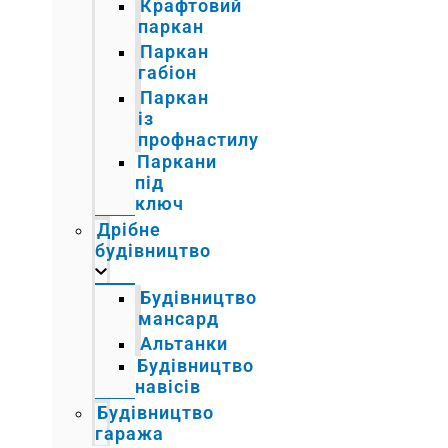
Крафтовий
паркан
Паркан
габіон
Паркан
із
профнастилу
Паркани
під
ключ
Дрібне
будівництво
Будівництво
мансард
Альтанки
Будівництво
навісів
Будівництво
гаража