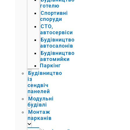
готелю
Спортивні
споруди
СТО,
автосервіси
Будівництво
автосалонів
Будівництво
автомийки
Паркінг
Будівництво
із
сендвіч
панелей
Модульні
будівлі
Монтаж
парканів