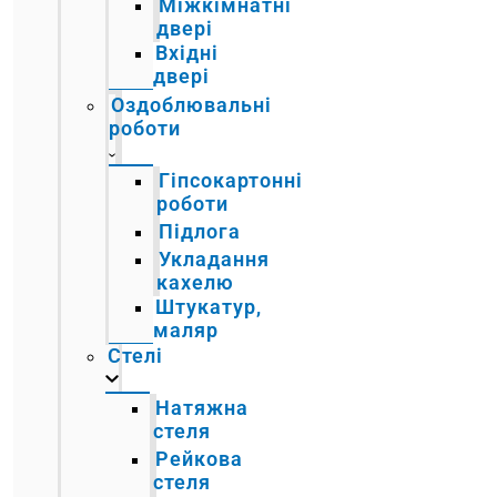
Міжкімнатні
двері
Вхідні
двері
Оздоблювальні
роботи
Гіпсокартонні
роботи
Підлога
Укладання
кахелю
Штукатур,
маляр
Стелі
Натяжна
стеля
Рейкова
стеля