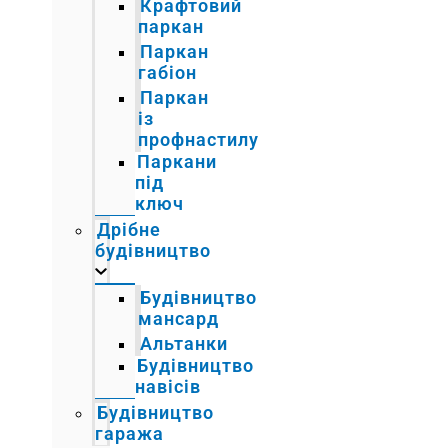
Крафтовий
паркан
Паркан
габіон
Паркан
із
профнастилу
Паркани
під
ключ
Дрібне
будівництво
Будівництво
мансард
Альтанки
Будівництво
навісів
Будівництво
гаража