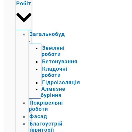
Робіт
Загальнобуд
Земляні
роботи
Бетонування
Кладочні
роботи
Гідроізоляція
Алмазне
буріння
Покрівельні
роботи
Фасад
Благоустрій
території