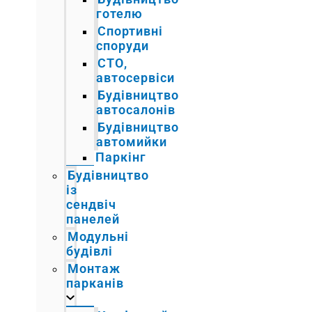
готелю
Спортивні
споруди
СТО,
автосервіси
Будівництво
автосалонів
Будівництво
автомийки
Паркінг
Будівництво
із
сендвіч
панелей
Модульні
будівлі
Монтаж
парканів