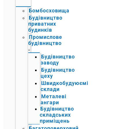
Бомбосховища
Будівництво
приватних
будинків
Промислове
будівництво
Будівництво
заводу
Будівництво
цеху
Швидкобудуюємі
склади
Металеві
ангари
Будівництво
складських
приміщень
Багатоповерховий