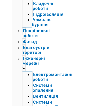
Кладочні
роботи
Гідроізоляція
Алмазне
буріння
Покрівельні
роботи
Фасад
Благоустрій
території
Інженерні
мережі
Електромонтажні
роботи
Системи
опалення
Вентиляція
Системи