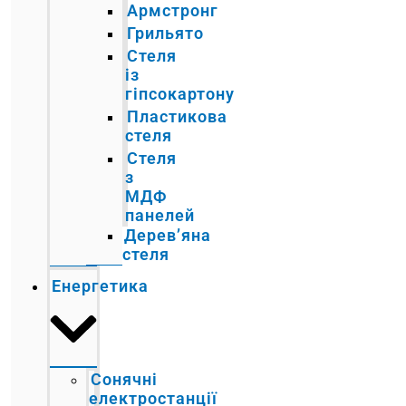
Армстронг
Грильято
Стеля
із
гіпсокартону
Пластикова
стеля
Стеля
з
МДФ
панелей
Дерев’яна
стеля
Енергетика
Сонячні
електростанції