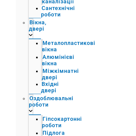
каналізації
Сантехнічні
роботи
Вікна,
двері
Металопластикові
вікна
Алюмінієві
вікна
Міжкімнатні
двері
Вхідні
двері
Оздоблювальні
роботи
Гіпсокартонні
роботи
Підлога