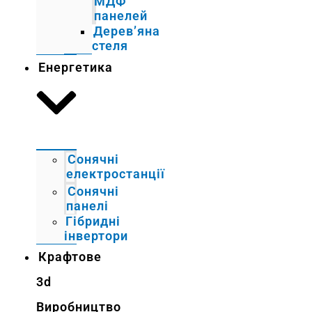
МДФ
панелей
Дерев’яна
стеля
Енергетика
Сонячні
електростанції
Сонячні
панелі
Гібридні
інвертори
Крафтове
3d
Виробництво