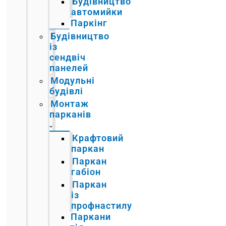
Будівництво
автомийки
Паркінг
Будівництво
із
сендвіч
панелей
Модульні
будівлі
Монтаж
парканів
Крафтовий
паркан
Паркан
габіон
Паркан
із
профнастилу
Паркани