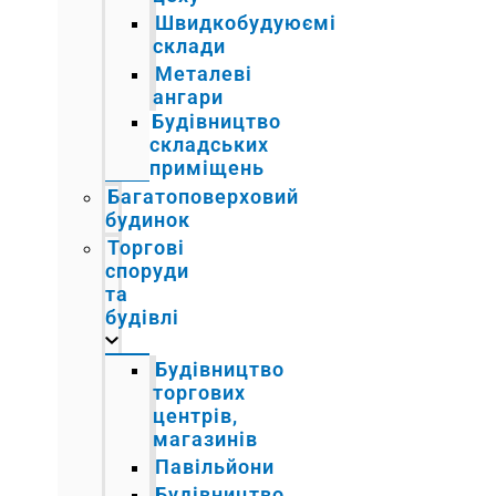
Швидкобудуюємі
склади
Металеві
ангари
Будівництво
складських
приміщень
Багатоповерховий
будинок
Торгові
споруди
та
будівлі
Будівництво
торгових
центрів,
магазинів
Павільйони
Будівництво