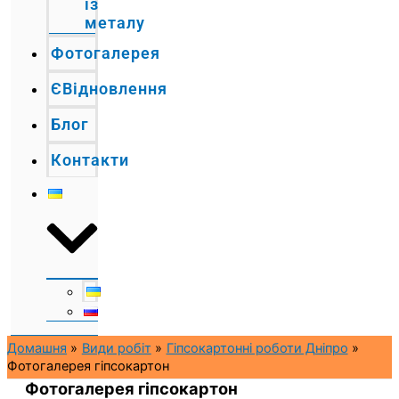
із
металу
Фотогалерея
ЄВідновлення
Блог
Контакти
Домашня
Види робіт
Гіпсокартонні роботи Дніпро
Фотогалерея гіпсокартон
Фотогалерея гіпсокартон