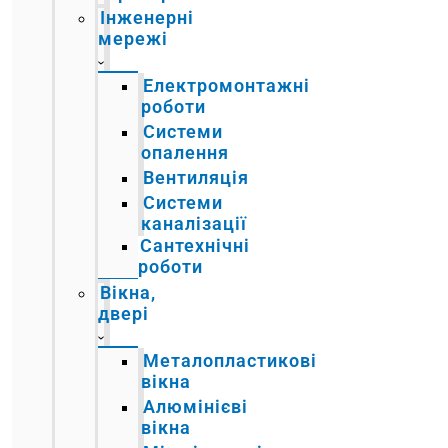
Інженерні
мережі
Електромонтажні
роботи
Системи
опалення
Вентиляція
Системи
каналізації
Сантехнічні
роботи
Вікна,
двері
Металопластикові
вікна
Алюмінієві
вікна