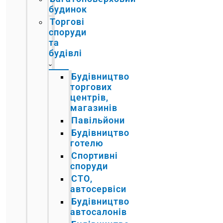
будинок
Торгові
споруди
та
будівлі
Будівництво
торгових
центрів,
магазинів
Павільйони
Будівництво
готелю
Спортивні
споруди
СТО,
автосервіси
Будівництво
автосалонів