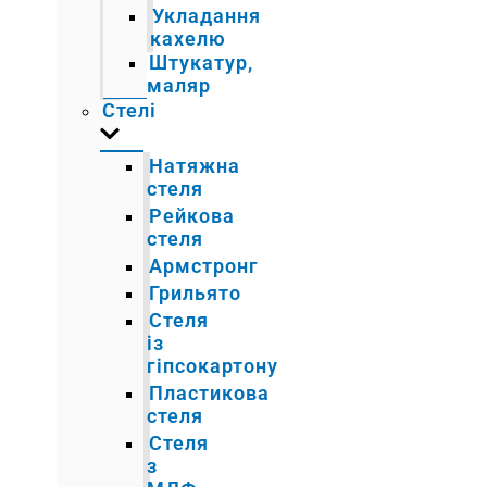
Укладання
кахелю
Штукатур,
маляр
Стелі
Натяжна
стеля
Рейкова
стеля
Армстронг
Грильято
Стеля
із
гіпсокартону
Пластикова
стеля
Стеля
з