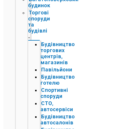
будинок
Торгові
споруди
та
будівлі
Будівництво
торгових
центрів,
магазинів
Павільйони
Будівництво
готелю
Спортивні
споруди
СТО,
автосервіси
Будівництво
автосалонів