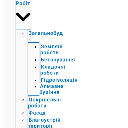
Робіт
Загальнобуд
Земляні
роботи
Бетонування
Кладочні
роботи
Гідроізоляція
Алмазне
буріння
Покрівельні
роботи
Фасад
Благоустрій
території