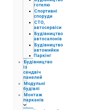
готелю
Спортивні
споруди
СТО,
автосервіси
Будівництво
автосалонів
Будівництво
автомийки
Паркінг
Будівництво
із
сендвіч
панелей
Модульні
будівлі
Монтаж
парканів