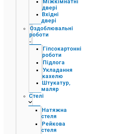
Міжкімнатні
двері
Вхідні
двері
Оздоблювальні
роботи
Гіпсокартонні
роботи
Підлога
Укладання
кахелю
Штукатур,
маляр
Стелі
Натяжна
стеля
Рейкова
стеля