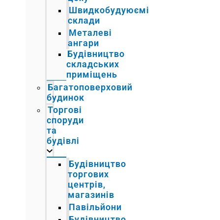
Швидкобудуюємі
склади
Металеві
ангари
Будівництво
складських
приміщень
Багатоповерховий
будинок
Торгові
споруди
та
будівлі
Будівництво
торгових
центрів,
магазинів
Павільйони
Будівництво