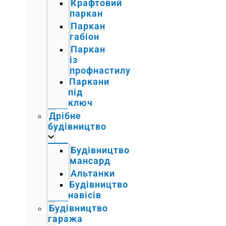
Крафтовий
паркан
Паркан
габіон
Паркан
із
профнастилу
Паркани
під
ключ
Дрібне
будівництво
Будівництво
мансард
Альтанки
Будівництво
навісів
Будівництво
гаража