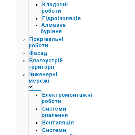
Кладочні
роботи
Гідроізоляція
Алмазне
буріння
Покрівельні
роботи
Фасад
Благоустрій
території
Інженерні
мережі
Електромонтажні
роботи
Системи
опалення
Вентиляція
Системи