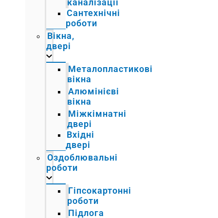
каналізації
Сантехнічні
роботи
Вікна,
двері
Металопластикові
вікна
Алюмінієві
вікна
Міжкімнатні
двері
Вхідні
двері
Оздоблювальні
роботи
Гіпсокартонні
роботи
Підлога