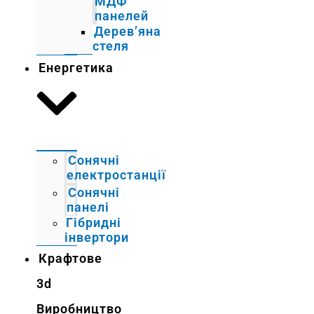
МДФ
панелей
Дерев’яна
стеля
Енергетика
Сонячні
електростанції
Сонячні
панелі
Гібридні
інвертори
Крафтове
3d
Виробництво