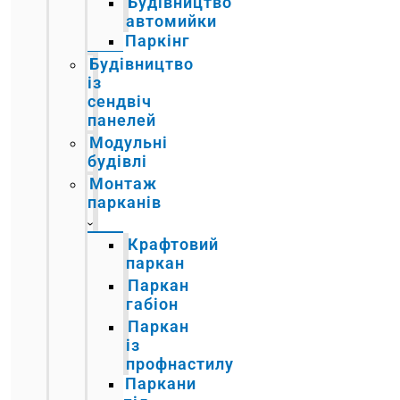
Будівництво
автомийки
Паркінг
Будівництво
із
сендвіч
панелей
Модульні
будівлі
Монтаж
парканів
Крафтовий
паркан
Паркан
габіон
Паркан
із
профнастилу
Паркани