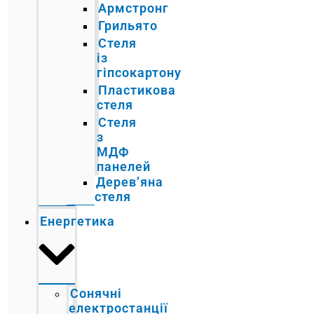
Армстронг
Грильято
Стеля
із
гіпсокартону
Пластикова
стеля
Стеля
з
МДФ
панелей
Дерев’яна
стеля
Енергетика
Сонячні
електростанції