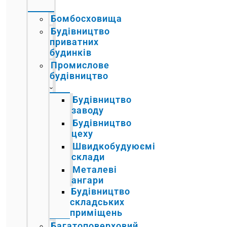
Бомбосховища
Будівництво
приватних
будинків
Промислове
будівництво
Будівництво
заводу
Будівництво
цеху
Швидкобудуюємі
склади
Металеві
ангари
Будівництво
складських
приміщень
Багатоповерховий