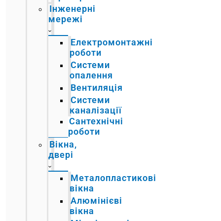
Інженерні
мережі
Електромонтажні
роботи
Системи
опалення
Вентиляція
Системи
каналізації
Сантехнічні
роботи
Вікна,
двері
Металопластикові
вікна
Алюмінієві
вікна