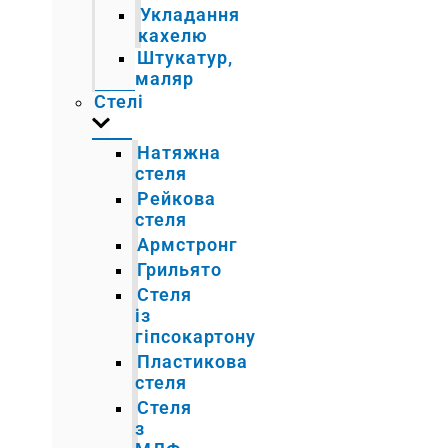
Укладання
кахелю
Штукатур,
маляр
Стелі
Натяжна
стеля
Рейкова
стеля
Армстронг
Грильято
Стеля
із
гіпсокартону
Пластикова
стеля
Стеля
з