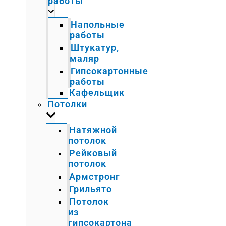
работы
Напольные
работы
Штукатур,
маляр
Гипсокартонные
работы
Кафельщик
Потолки
Натяжной
потолок
Рейковый
потолок
Армстронг
Грильято
Потолок
из
гипсокартона