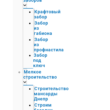
заборов
Крафтовый
забор
Забор
из
габиона
Забор
из
профнастила
Забор
под
ключ
Мелкое
строительство
Строительство
мансарды
Днепр
Строим