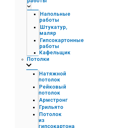
работы
Напольные
работы
Штукатур,
маляр
Гипсокартонные
работы
Кафельщик
Потолки
Натяжной
потолок
Рейковый
потолок
Армстронг
Грильято
Потолок
из
гипсокартона