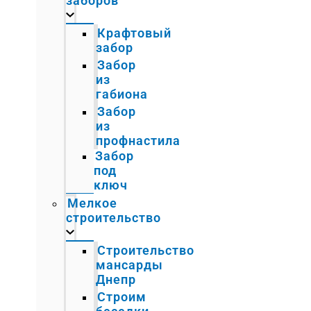
заборов
Крафтовый
забор
Забор
из
габиона
Забор
из
профнастила
Забор
под
ключ
Мелкое
строительство
Строительство
мансарды
Днепр
Строим