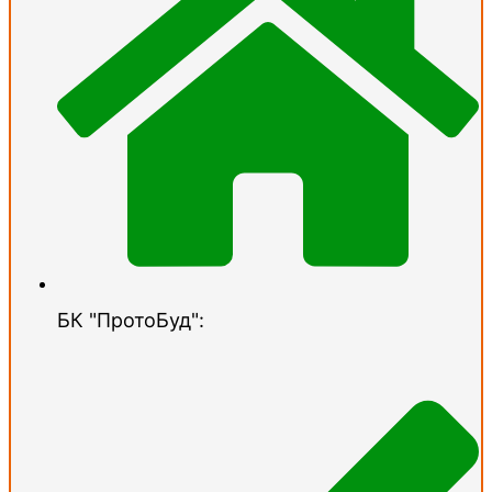
БК "ПротоБуд":